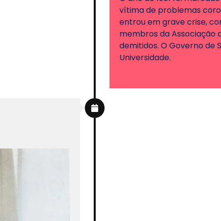
vítima de problemas coro
entrou em grave crise, co
membros da Associação d
demitidos. O Governo de 
Universidade.