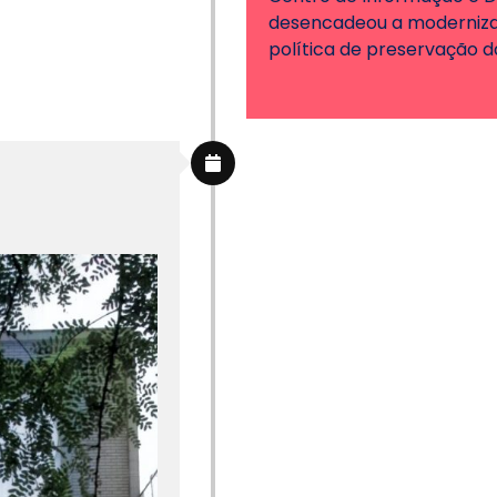
desencadeou a modernizaç
política de preservação 