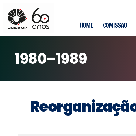
conteúdo
Pular
para
HOME
COMISSÃO
o
conteúdo
1980–1989
Reorganização 