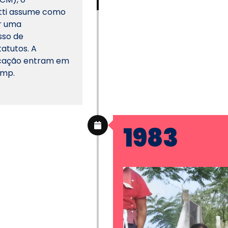
otti assume como
r uma
sso de
tatutos. A
icação entram em
amp.
1983