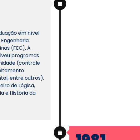
duação em nível
 Engenharia
nas (FEC). A
olveu programas
nidade (controle
leitamento
al, entre outros).
eiro de Lógica,
a e História da